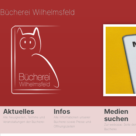
Bücherei Wilhelmsfeld
Aktuelles
Infos
Medien
suchen
Alle Neuigkeiten, Termine und
Alle Informationen unserer
Veranstaltungen der Bücherei
Bücherei sowie Preise und
Zur webopac Seite de
Öffnungszeiten
Bücherei.