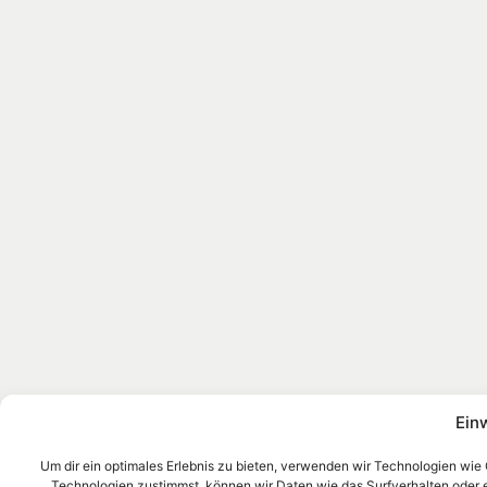
Ein
Um dir ein optimales Erlebnis zu bieten, verwenden wir Technologien wie
Technologien zustimmst, können wir Daten wie das Surfverhalten oder ein