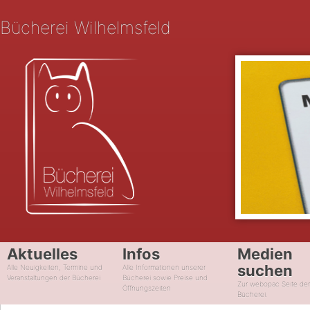
Bücherei Wilhelmsfeld
Aktuelles
Infos
Medien
suchen
Alle Neuigkeiten, Termine und
Alle Informationen unserer
Veranstaltungen der Bücherei
Bücherei sowie Preise und
Zur webopac Seite de
Öffnungszeiten
Bücherei.