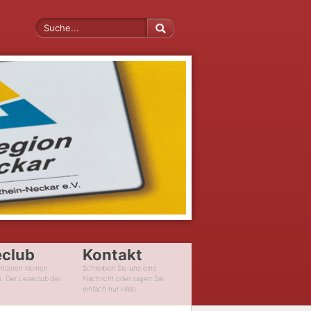
eclub
Kontakt
unseren kleinen
Schreiben Sie uns eine
n: Der Leseclub der
Nachricht oder sagen Sie
einfach nur Hallo