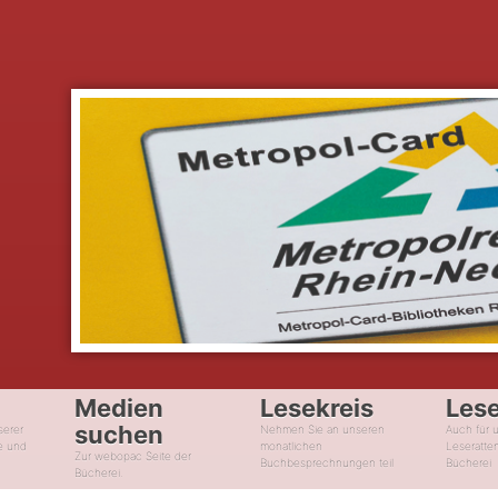
Medien
Lesekreis
Les
suchen
serer
Nehmen Sie an unseren
Auch für 
e und
monatlichen
Leseratte
Zur webopac Seite der
Buchbesprechnungen teil
Bücherei
Bücherei.