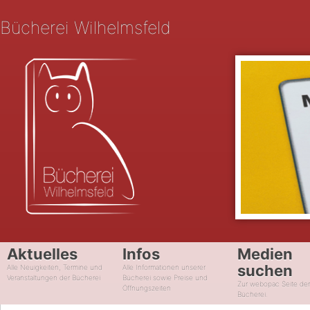
Bücherei Wilhelmsfeld
Aktuelles
Infos
Medien
suchen
Alle Neuigkeiten, Termine und
Alle Informationen unserer
Veranstaltungen der Bücherei
Bücherei sowie Preise und
Zur webopac Seite de
Öffnungszeiten
Bücherei.