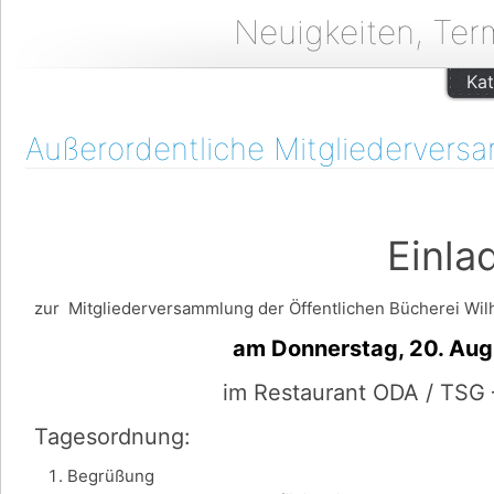
Neuigkeiten, Ter
Kat
Außerordentliche Mitgliedervers
Einladu
zur Mitgliederversammlung der Öffentlichen Bücherei Wilh
am Donnerstag, 20. August u
im Restaurant ODA / TSG 
Tagesordnung:
Begrüßung