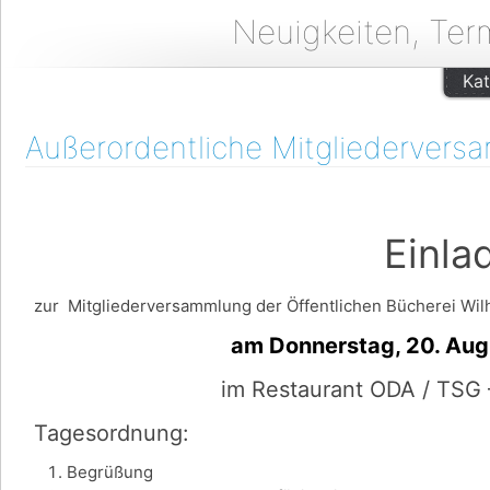
Neuigkeiten, Ter
Kat
Außerordentliche Mitgliedervers
Einladu
zur Mitgliederversammlung der Öffentlichen Bücherei Wilh
am Donnerstag, 20. August u
im Restaurant ODA / TSG 
Tagesordnung:
Begrüßung