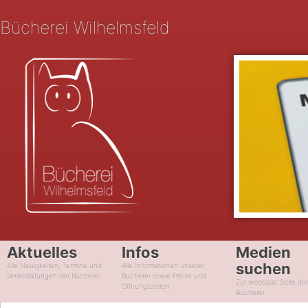
Bücherei Wilhelmsfeld
Aktuelles
Infos
Medien
suchen
Alle Neuigkeiten, Termine und
Alle Informationen unserer
Veranstaltungen der Bücherei
Bücherei sowie Preise und
Zur webopac Seite de
Öffnungszeiten
Bücherei.