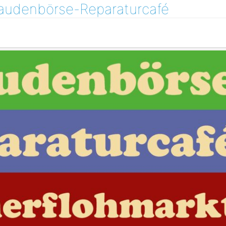
audenbörse-Reparaturcafé