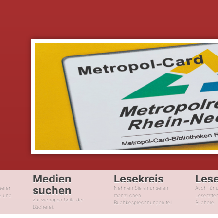
Medien
Lesekreis
Les
suchen
serer
Nehmen Sie an unseren
Auch für 
e und
monatlichen
Leseratte
Zur webopac Seite der
Buchbesprechnungen teil
Bücherei
Bücherei.