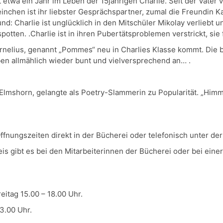
wa ein Jahr im Leben der 15jährigen Charlie. Seit der Vater ve
nchen ist ihr liebster Gesprächspartner, zumal die Freundin Ka
und: Charlie ist unglücklich in den Mitschüler Mikolay verliebt 
otten. .Charlie ist in ihren Pubertätsproblemen verstrickt, sie 
ornelius, genannt „Pommes“ neu in Charlies Klasse kommt. Die 
eben allmählich wieder bunt und vielversprechend an… .
Elmshorn, gelangte als Poetry-Slammerin zu Popularität. „Him
ffnungszeiten direkt in der Bücherei oder telefonisch unter 
s gibt es bei den Mitarbeiterinnen der Bücherei oder bei eine
eitag 15.00 – 18.00 Uhr.
3.00 Uhr.