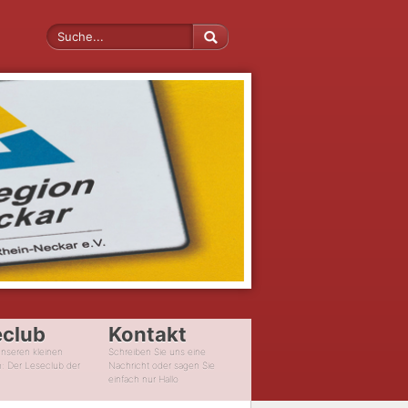
eclub
Kontakt
unseren kleinen
Schreiben Sie uns eine
n: Der Leseclub der
Nachricht oder sagen Sie
einfach nur Hallo