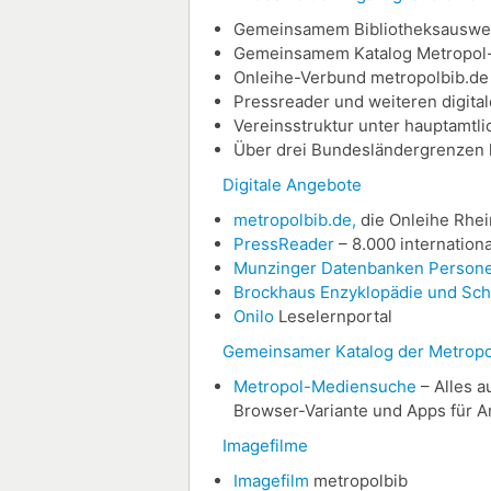
Gemeinsamem Bibliotheksauswei
Gemeinsamem Katalog Metropol
Onleihe-Verbund metropolbib.de
Pressreader und weiteren digita
Vereinsstruktur unter hauptamtl
Über drei Bundesländergrenzen 
Digitale Angebote
metropolbib.de,
die Onleihe Rhe
PressReader
– 8.000 internation
Munzinger Datenbanken Persone
Brockhaus Enzyklopädie und Sch
Onilo
Leselernportal
Gemeinsamer Katalog der Metropo
Metropol-Mediensuche
– Alles au
Browser-Variante und Apps für A
Imagefilme
Imagefilm
metropolbib