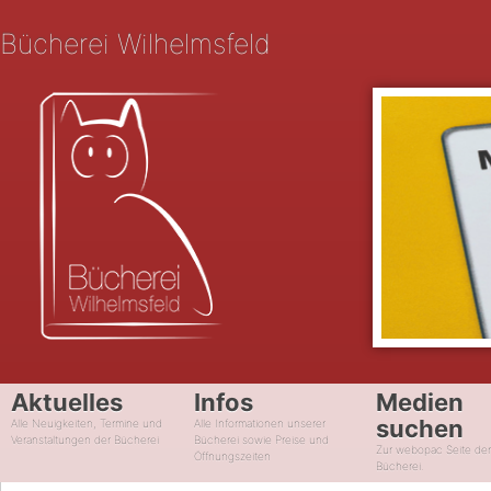
Bücherei Wilhelmsfeld
Aktuelles
Infos
Medien
suchen
Alle Neuigkeiten, Termine und
Alle Informationen unserer
Veranstaltungen der Bücherei
Bücherei sowie Preise und
Zur webopac Seite de
Öffnungszeiten
Bücherei.