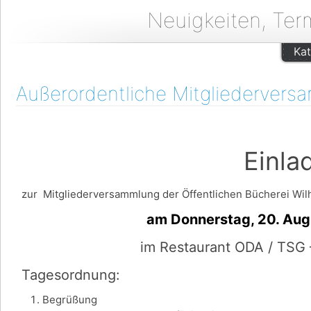
Neuigkeiten, Ter
Kat
Außerordentliche Mitgliedervers
Einladu
zur Mitgliederversammlung der Öffentlichen Bücherei Wilh
am Donnerstag, 20. August u
im Restaurant ODA / TSG 
Tagesordnung:
Begrüßung