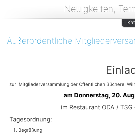
Neuigkeiten, Ter
Kat
Außerordentliche Mitgliedervers
Einladu
zur Mitgliederversammlung der Öffentlichen Bücherei Wilh
am Donnerstag, 20. August u
im Restaurant ODA / TSG 
Tagesordnung:
Begrüßung