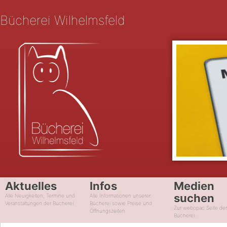
Bücherei Wilhelmsfeld
Aktuelles
Infos
Medien
suchen
Alle Neuigkeiten, Termine und
Alle Informationen unserer
Veranstaltungen der Bücherei
Bücherei sowie Preise und
Zur webopac Seite de
Öffnungszeiten
Bücherei.