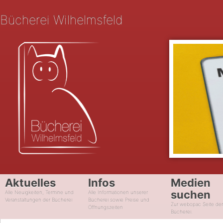
Bücherei Wilhelmsfeld
Aktuelles
Infos
Medien
suchen
Alle Neuigkeiten, Termine und
Alle Informationen unserer
Veranstaltungen der Bücherei
Bücherei sowie Preise und
Zur webopac Seite de
Öffnungszeiten
Bücherei.