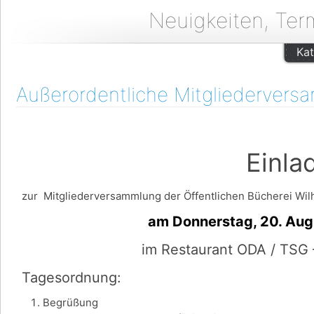
Neuigkeiten, Ter
Kat
Außerordentliche Mitgliedervers
Einladu
zur Mitgliederversammlung der Öffentlichen Bücherei Wilh
am Donnerstag, 20. August u
im Restaurant ODA / TSG 
Tagesordnung:
Begrüßung