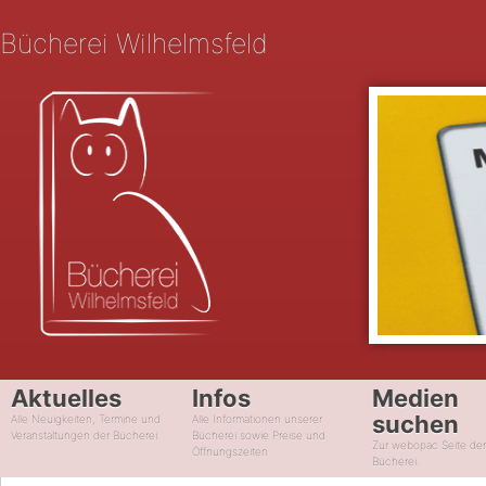
Bücherei Wilhelmsfeld
Aktuelles
Infos
Medien
suchen
Alle Neuigkeiten, Termine und
Alle Informationen unserer
Veranstaltungen der Bücherei
Bücherei sowie Preise und
Zur webopac Seite de
Öffnungszeiten
Bücherei.