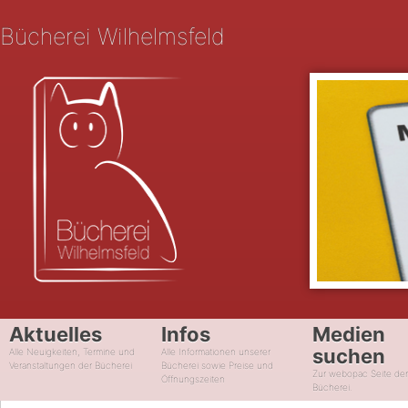
Bücherei Wilhelmsfeld
Aktuelles
Infos
Medien
suchen
Alle Neuigkeiten, Termine und
Alle Informationen unserer
Veranstaltungen der Bücherei
Bücherei sowie Preise und
Zur webopac Seite de
Öffnungszeiten
Bücherei.