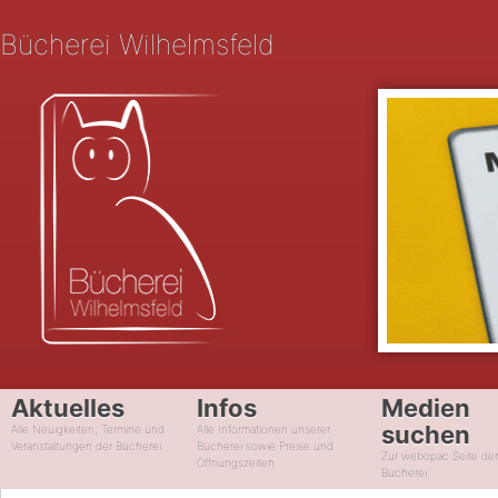
Bücherei Wilhelmsfeld
Aktuelles
Infos
Medien
suchen
Alle Neuigkeiten, Termine und
Alle Informationen unserer
Veranstaltungen der Bücherei
Bücherei sowie Preise und
Zur webopac Seite de
Öffnungszeiten
Bücherei.