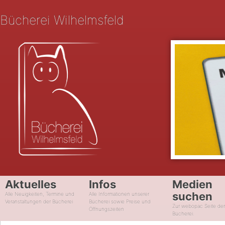
Bücherei Wilhelmsfeld
Aktuelles
Infos
Medien
suchen
Alle Neuigkeiten, Termine und
Alle Informationen unserer
Veranstaltungen der Bücherei
Bücherei sowie Preise und
Zur webopac Seite de
Öffnungszeiten
Bücherei.