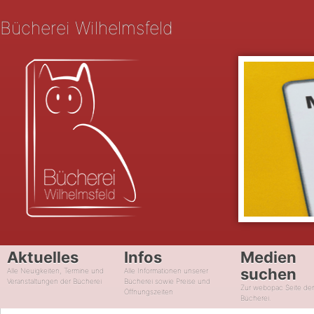
Bücherei Wilhelmsfeld
Aktuelles
Infos
Medien
suchen
Alle Neuigkeiten, Termine und
Alle Informationen unserer
Veranstaltungen der Bücherei
Bücherei sowie Preise und
Zur webopac Seite de
Öffnungszeiten
Bücherei.