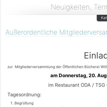
Neuigkeiten, Ter
Kat
Außerordentliche Mitgliedervers
Einladu
zur Mitgliederversammlung der Öffentlichen Bücherei Wilh
am Donnerstag, 20. August u
im Restaurant ODA / TSG 
Tagesordnung:
Begrüßung