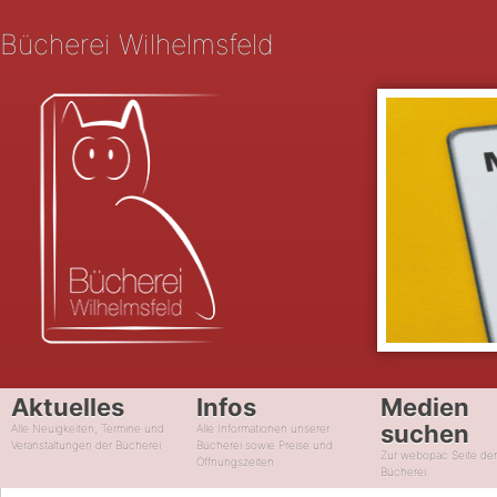
Bücherei Wilhelmsfeld
Aktuelles
Infos
Medien
suchen
Alle Neuigkeiten, Termine und
Alle Informationen unserer
Veranstaltungen der Bücherei
Bücherei sowie Preise und
Zur webopac Seite de
Öffnungszeiten
Bücherei.