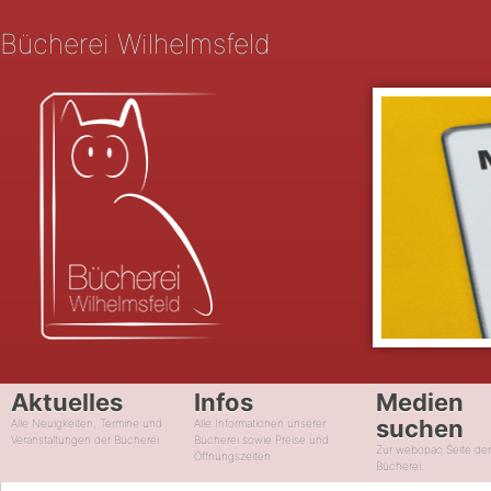
Bücherei Wilhelmsfeld
Aktuelles
Infos
Medien
suchen
Alle Neuigkeiten, Termine und
Alle Informationen unserer
Veranstaltungen der Bücherei
Bücherei sowie Preise und
Zur webopac Seite de
Öffnungszeiten
Bücherei.