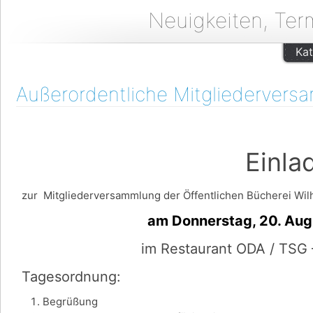
Neuigkeiten, Ter
Kat
Außerordentliche Mitgliedervers
Einladu
zur Mitgliederversammlung der Öffentlichen Bücherei Wilh
am Donnerstag, 20. August u
im Restaurant ODA / TSG 
Tagesordnung:
Begrüßung