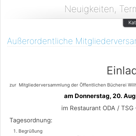
Neuigkeiten, Ter
Kat
Außerordentliche Mitgliedervers
Einladu
zur Mitgliederversammlung der Öffentlichen Bücherei Wilh
am Donnerstag, 20. August u
im Restaurant ODA / TSG 
Tagesordnung:
Begrüßung