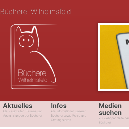
Bücherei Wilhelmsfeld
Aktuelles
Infos
Medien
suchen
Alle Neuigkeiten, Termine und
Alle Informationen unserer
Veranstaltungen der Bücherei
Bücherei sowie Preise und
Zur webopac Seite de
Öffnungszeiten
Bücherei.