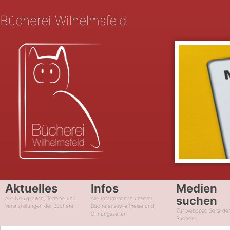
Bücherei Wilhelmsfeld
Aktuelles
Infos
Medien
suchen
Alle Neuigkeiten, Termine und
Alle Informationen unserer
Veranstaltungen der Bücherei
Bücherei sowie Preise und
Zur webopac Seite de
Öffnungszeiten
Bücherei.