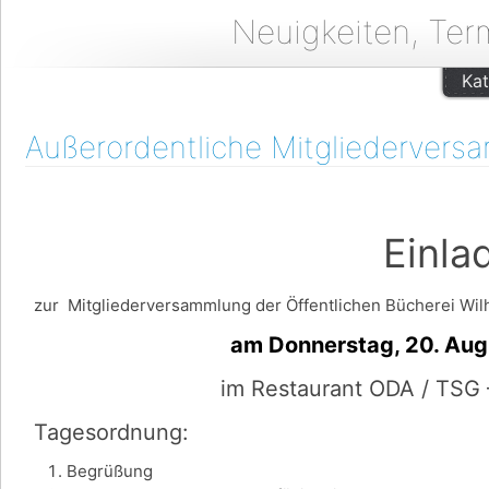
Neuigkeiten, Ter
Kat
Außerordentliche Mitgliedervers
Einladu
zur Mitgliederversammlung der Öffentlichen Bücherei Wilh
am Donnerstag, 20. August u
im Restaurant ODA / TSG 
Tagesordnung:
Begrüßung