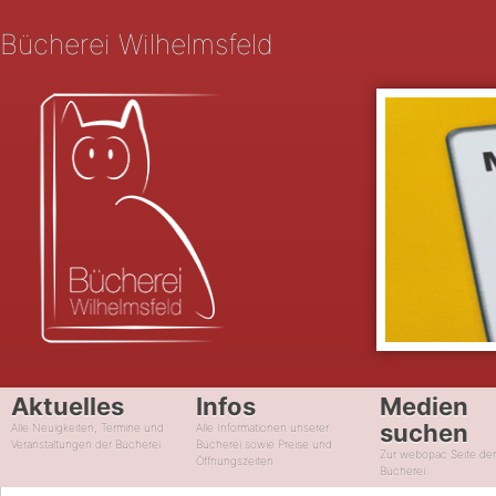
Bücherei Wilhelmsfeld
Aktuelles
Infos
Medien
suchen
Alle Neuigkeiten, Termine und
Alle Informationen unserer
Veranstaltungen der Bücherei
Bücherei sowie Preise und
Zur webopac Seite de
Öffnungszeiten
Bücherei.