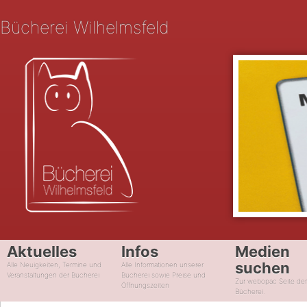
Bücherei Wilhelmsfeld
Aktuelles
Infos
Medien
suchen
Alle Neuigkeiten, Termine und
Alle Informationen unserer
Veranstaltungen der Bücherei
Bücherei sowie Preise und
Zur webopac Seite de
Öffnungszeiten
Bücherei.