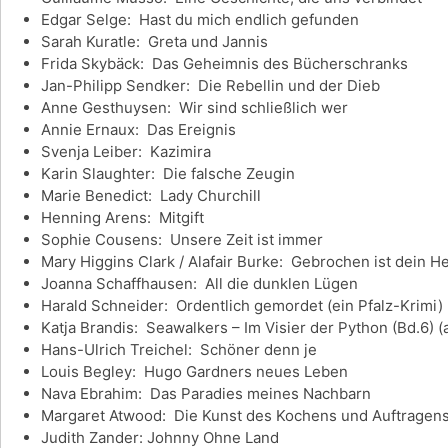
Edgar Selge: Hast du mich endlich gefunden
Sarah Kuratle: Greta und Jannis
Frida Skybäck: Das Geheimnis des Bücherschranks
Jan-Philipp Sendker: Die Rebellin und der Dieb
Anne Gesthuysen: Wir sind schließlich wer
Annie Ernaux: Das Ereignis
Svenja Leiber: Kazimira
Karin Slaughter: Die falsche Zeugin
Marie Benedict: Lady Churchill
Henning Arens: Mitgift
Sophie Cousens: Unsere Zeit ist immer
Mary Higgins Clark / Alafair Burke: Gebrochen ist dein H
Joanna Schaffhausen: All die dunklen Lügen
Harald Schneider: Ordentlich gemordet (ein Pfalz-Krimi)
Katja Brandis: Seawalkers – Im Visier der Python (Bd.6) (a
Hans-Ulrich Treichel: Schöner denn je
Louis Begley: Hugo Gardners neues Leben
Nava Ebrahim: Das Paradies meines Nachbarn
Margaret Atwood: Die Kunst des Kochens und Auftragen
Judith Zander: Johnny Ohne Land