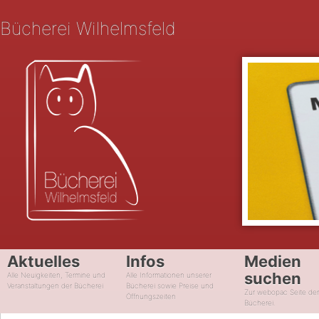
Bücherei Wilhelmsfeld
Aktuelles
Infos
Medien
suchen
Alle Neuigkeiten, Termine und
Alle Informationen unserer
Veranstaltungen der Bücherei
Bücherei sowie Preise und
Zur webopac Seite de
Öffnungszeiten
Bücherei.