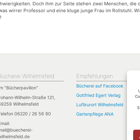
chwierigkeiten. Doch ihm zur Seite stehen zwei Menschen, die
twas wirrer Professor und eine kluge junge Frau im Rollstuhl. 
?
Bücherei Wilhelmsfeld
Empfehlungen
Bücherei auf Facebook
Im "Bücherpavillon"
U
Gottfried Egert Verlag
Co
Johann-Wilhelm-Straße 121,
69259 Wilhelmsfeld
Luftkurort Wilhelmsfeld
S
Telefon 06220 / 26 56 90
Gartenpflege ANA
Email:
mail@buecherei-
wilhelmsfeld.de