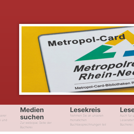
Medien
Lesekreis
Les
suchen
serer
Nehmen Sie an unseren
Auch für 
e und
monatlichen
Leseratte
Zur webopac Seite der
Buchbesprechnungen teil
Bücherei
Bücherei.