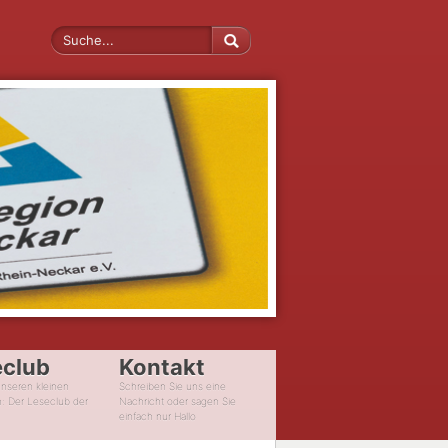
eclub
Kontakt
unseren kleinen
Schreiben Sie uns eine
n: Der Leseclub der
Nachricht oder sagen Sie
einfach nur Hallo