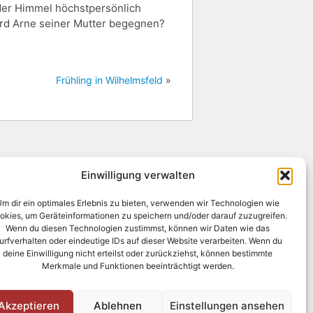
 der Himmel höchstpersönlich
Wird Arne seiner Mutter begegnen?
Frühling in Wilhelmsfeld
»
Öffnungszeiten
Einwilligung verwalten
Montag, Dienstag, Mittwoch
m dir ein optimales Erlebnis zu bieten, verwenden wir Technologien wie
und Freitag
okies, um Geräteinformationen zu speichern und/oder darauf zuzugreifen.
15:00 - 18:00 Uhr
Wenn du diesen Technologien zustimmst, können wir Daten wie das
urfverhalten oder eindeutige IDs auf dieser Website verarbeiten. Wenn du
Donnerstag und Samstag
deine Einwilligung nicht erteilst oder zurückziehst, können bestimmte
10:00 - 13:00 Uhr
Merkmale und Funktionen beeinträchtigt werden.
Akzeptieren
Ablehnen
Einstellungen ansehen