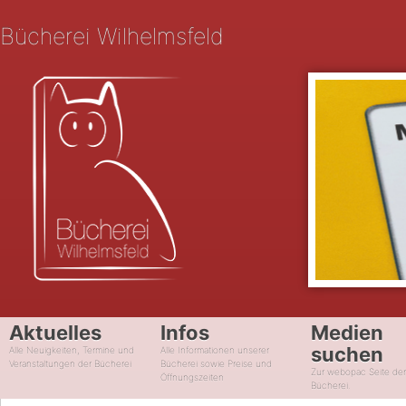
Bücherei Wilhelmsfeld
Aktuelles
Infos
Medien
suchen
Alle Neuigkeiten, Termine und
Alle Informationen unserer
Veranstaltungen der Bücherei
Bücherei sowie Preise und
Zur webopac Seite de
Öffnungszeiten
Bücherei.