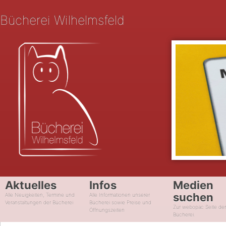
Bücherei Wilhelmsfeld
Aktuelles
Infos
Medien
suchen
Alle Neuigkeiten, Termine und
Alle Informationen unserer
Veranstaltungen der Bücherei
Bücherei sowie Preise und
Zur webopac Seite de
Öffnungszeiten
Bücherei.