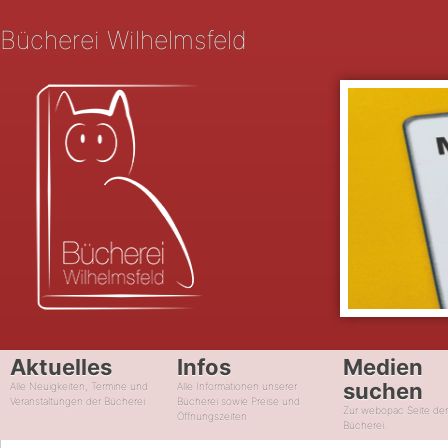
Bücherei Wilhelmsfeld
Aktuelles
Infos
Medien
suchen
Alle Neuigkeiten, Termine und
Alle Informationen unserer
Veranstaltungen der Bücherei
Bücherei sowie Preise und
Zur webopac Seite de
Öffnungszeiten
Bücherei.