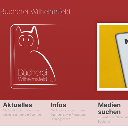
Bücherei Wilhelmsfeld
Aktuelles
Infos
Medien
suchen
Alle Neuigkeiten, Termine und
Alle Informationen unserer
Veranstaltungen der Bücherei
Bücherei sowie Preise und
Zur webopac Seite de
Öffnungszeiten
Bücherei.