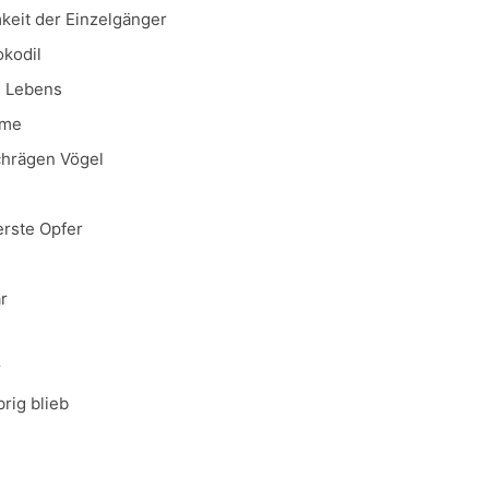
eit der Einzelgänger
kodil
s Lebens
hme
chrägen Vögel
rste Opfer
r
r
ig blieb