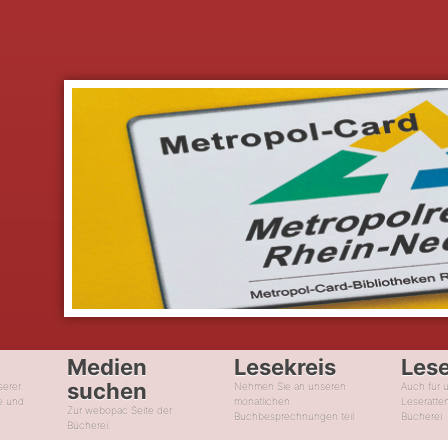
Medien
Lesekreis
Les
suchen
serer
Nehmen Sie an unseren
Auch für 
e und
monatlichen
Leseratte
Zur webopac Seite der
Buchbesprechnungen teil
Bücherei
Bücherei.