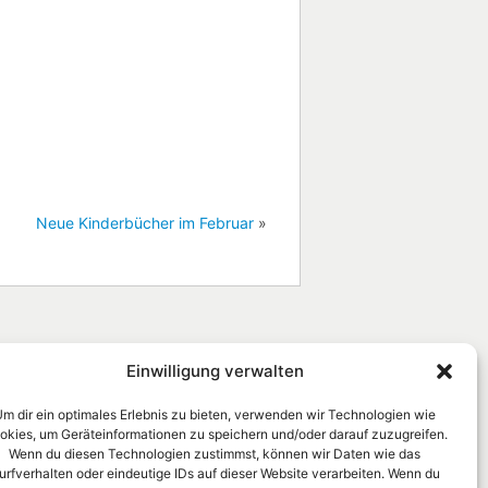
Neue Kinderbücher im Februar
»
Öffnungszeiten
Einwilligung verwalten
Montag, Dienstag, Mittwoch
m dir ein optimales Erlebnis zu bieten, verwenden wir Technologien wie
und Freitag
okies, um Geräteinformationen zu speichern und/oder darauf zuzugreifen.
15:00 - 18:00 Uhr
Wenn du diesen Technologien zustimmst, können wir Daten wie das
urfverhalten oder eindeutige IDs auf dieser Website verarbeiten. Wenn du
Donnerstag und Samstag