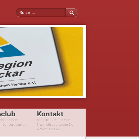
eclub
Kontakt
unseren kleinen
Schreiben Sie uns eine
n: Der Leseclub der
Nachricht oder sagen Sie
einfach nur Hallo