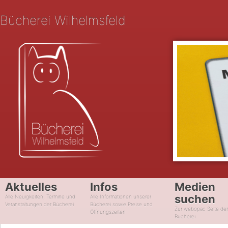
Bücherei Wilhelmsfeld
Aktuelles
Infos
Medien
suchen
Alle Neuigkeiten, Termine und
Alle Informationen unserer
Veranstaltungen der Bücherei
Bücherei sowie Preise und
Zur webopac Seite de
Öffnungszeiten
Bücherei.