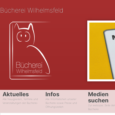
Bücherei Wilhelmsfeld
Aktuelles
Infos
Medien
suchen
Alle Neuigkeiten, Termine und
Alle Informationen unserer
Veranstaltungen der Bücherei
Bücherei sowie Preise und
Zur webopac Seite de
Öffnungszeiten
Bücherei.