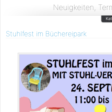
Neuigkeiten, Ter
Kat
Stuhlfest im Büchereipark