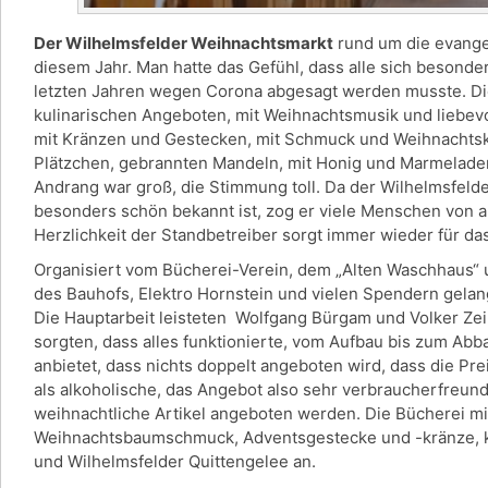
Der Wilhelmsfelder Weihnachtsmarkt
rund um die evangel
diesem Jahr. Man hatte das Gefühl, dass alle sich besonder
letzten Jahren wegen Corona abgesagt werden musste. Di
kulinarischen Angeboten, mit Weihnachtsmusik und liebevol
mit Kränzen und Gestecken, mit Schmuck und Weihnachtska
Plätzchen, gebrannten Mandeln, mit Honig und Marmeladen
Andrang war groß, die Stimmung toll. Da der Wilhelmsfel
besonders schön bekannt ist, zog er viele Menschen von a
Herzlichkeit der Standbetreiber sorgt immer wieder für da
Organisiert vom Bücherei-Verein, dem „Alten Waschhaus“ 
des Bauhofs, Elektro Hornstein und vielen Spendern gelan
Die Hauptarbeit leisteten Wolfgang Bürgam und Volker Zeil
sorgten, dass alles funktionierte, vom Aufbau bis zum Abb
anbietet, dass nichts doppelt angeboten wird, dass die Pre
als alkoholische, das Angebot also sehr verbraucherfreund
weihnachtliche Artikel angeboten werden. Die Bücherei m
Weihnachtsbaumschmuck, Adventsgestecke und -kränze, kl
und Wilhelmsfelder Quittengelee an.